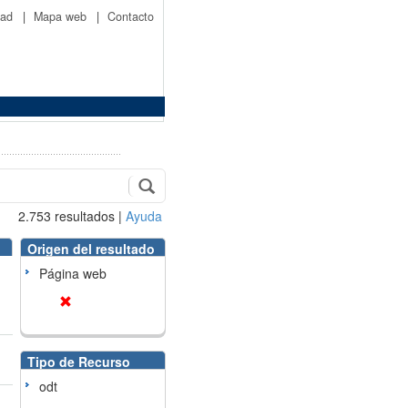
idad
|
Mapa web
|
Contacto
2.753
resultados
|
Ayuda
Origen del resultado
Página web
Tipo de Recurso
odt