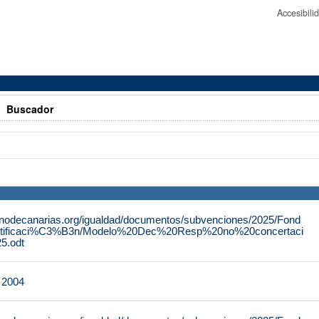
Accesibil
>
Buscador
rnodecanarias.org/igualdad/documentos/subvenciones/2025/Fond
tificaci%C3%B3n/Modelo%20Dec%20Resp%20no%20concertaci
.odt
e 2004