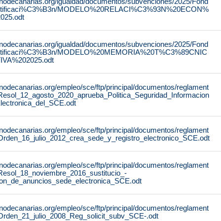
rnodecanarias.org/igualdad/documentos/subvenciones/2025/Fond
stificaci%C3%B3n/MODELO%20RELACI%C3%93N%20ECON%
25.odt
rnodecanarias.org/igualdad/documentos/subvenciones/2025/Fond
stificaci%C3%B3n/MODELO%20MEMORIA%20T%C3%89CNIC
IVA%202025.odt
rnodecanarias.org/empleo/sce/ftp/principal/documentos/reglament
Resol_12_agosto_2020_aprueba_Politica_Seguridad_Informacion
lectronica_del_SCE.odt
rnodecanarias.org/empleo/sce/ftp/principal/documentos/reglament
Orden_16_julio_2012_crea_sede_y_registro_electronico_SCE.odt
rnodecanarias.org/empleo/sce/ftp/principal/documentos/reglament
Resol_18_noviembre_2016_sustitucio_-
lon_de_anuncios_sede_electronica_SCE.odt
rnodecanarias.org/empleo/sce/ftp/principal/documentos/reglament
Orden_21_julio_2008_Reg_solicit_subv_SCE-.odt