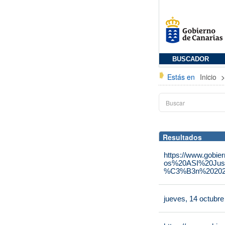
BUSCADOR
Estás en
Inicio
Resultados
https://www.gobie
os%20ASI%20Jus
%C3%B3n%202025
jueves, 14 octubr