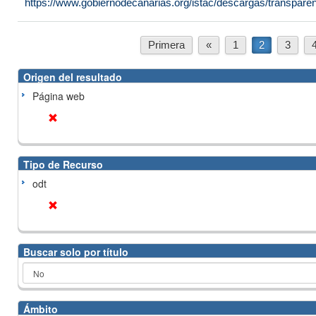
https://www.gobiernodecanarias.org/istac/descargas/transpare
Primera
«
1
2
3
Origen del resultado
Página web
Tipo de Recurso
odt
Buscar solo por título
Ámbito