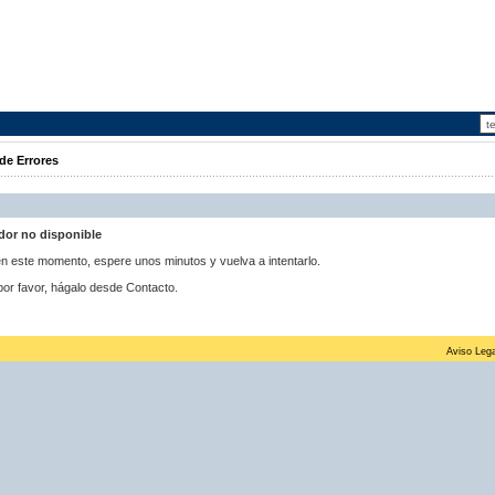
de Errores
idor no disponible
 en este momento, espere unos minutos y vuelva a intentarlo.
por favor, hágalo desde Contacto.
Aviso Lega