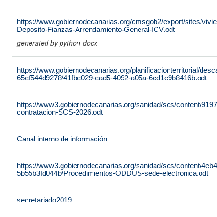
https://www.gobiernodecanarias.org/cmsgob2/export/sites/vivie
Deposito-Fianzas-Arrendamiento-General-ICV.odt
generated by python-docx
https://www.gobiernodecanarias.org/planificacionterritorial/de
65ef544d9278/41fbe029-ead5-4092-a05a-6ed1e9b8416b.odt
https://www3.gobiernodecanarias.org/sanidad/scs/content/919
contratacion-SCS-2026.odt
Canal interno de información
https://www3.gobiernodecanarias.org/sanidad/scs/content/4eb
5b55b3fd044b/Procedimientos-ODDUS-sede-electronica.odt
secretariado2019