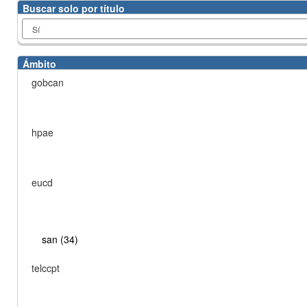
Buscar solo por título
Ámbito
gobcan
hpae
eucd
san (34)
telccpt