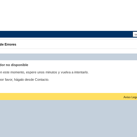
de Errores
idor no disponible
 en este momento, espere unos minutos y vuelva a intentarlo.
por favor, hágalo desde Contacto.
Aviso Lega