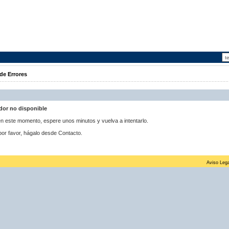
de Errores
idor no disponible
 en este momento, espere unos minutos y vuelva a intentarlo.
por favor, hágalo desde Contacto.
Aviso Lega