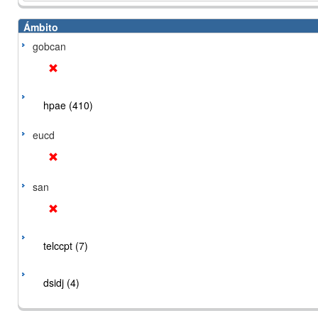
Ámbito
gobcan
hpae (410)
eucd
san
telccpt (7)
dsidj (4)