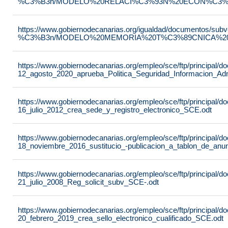
%C3%B3n/MODELO%20RELACI%C3%93N%20ECON%C3%93
https://www.gobiernodecanarias.org/igualdad/documentos/su
%C3%B3n/MODELO%20MEMORIA%20T%C3%89CNICA%20JU
https://www.gobiernodecanarias.org/empleo/sce/ftp/principal
12_agosto_2020_aprueba_Politica_Seguridad_Informacion_Adm
https://www.gobiernodecanarias.org/empleo/sce/ftp/principal
16_julio_2012_crea_sede_y_registro_electronico_SCE.odt
https://www.gobiernodecanarias.org/empleo/sce/ftp/principal
18_noviembre_2016_sustitucio_-publicacion_a_tablon_de_anu
https://www.gobiernodecanarias.org/empleo/sce/ftp/principal
21_julio_2008_Reg_solicit_subv_SCE-.odt
https://www.gobiernodecanarias.org/empleo/sce/ftp/principal
20_febrero_2019_crea_sello_electronico_cualificado_SCE.odt