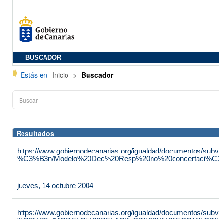
BUSCADOR
Estás en
Inicio
>
Buscador
Resultados
https://www.gobiernodecanarias.org/igualdad/documentos/su
%C3%B3n/Modelo%20Dec%20Resp%20no%20concertaci%C3
jueves, 14 octubre 2004
https://www.gobiernodecanarias.org/igualdad/documentos/su