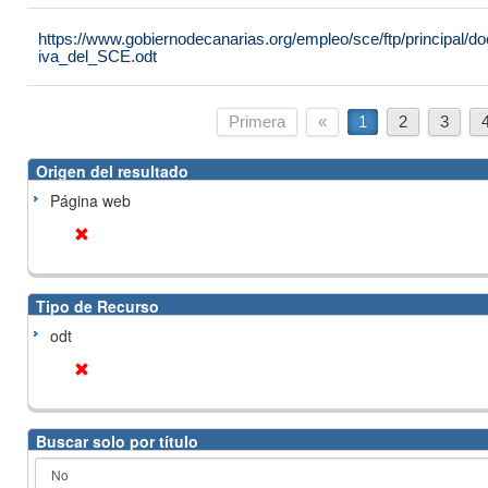
https://www.gobiernodecanarias.org/empleo/sce/ftp/principal
iva_del_SCE.odt
Primera
«
1
2
3
Origen del resultado
Página web
Tipo de Recurso
odt
Buscar solo por título