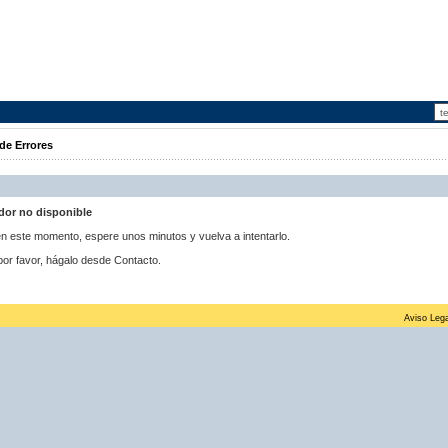
de Errores
idor no disponible
 en este momento, espere unos minutos y vuelva a intentarlo.
por favor, hágalo desde Contacto.
Aviso Lega