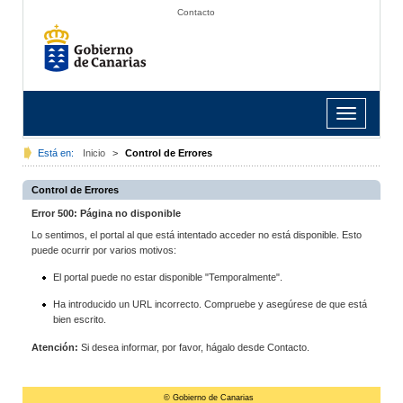
Contacto
Toggle
navigation
Está en:
Inicio
>
Control de Errores
Control de Errores
Error 500: Página no disponible
Lo sentimos, el portal al que está intentado acceder no está disponible. Esto
puede ocurrir por varios motivos:
El portal puede no estar disponible "Temporalmente".
Ha introducido un URL incorrecto. Compruebe y asegúrese de que está
bien escrito.
Atención:
Si desea informar, por favor, hágalo desde Contacto.
© Gobierno de Canarias