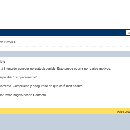
de Errores
ible
stá intentado acceder no está disponible. Esto puede ocurrir por varios motivos:
disponible "Temporalmente".
correcto. Compruebe y asegúrese de que está bien escrito.
por favor, hágalo desde Contacto.
Aviso Lega