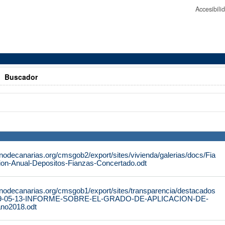
Accesibil
>
Buscador
nodecanarias.org/cmsgob2/export/sites/vivienda/galerias/docs/Fia
ion-Anual-Depositos-Fianzas-Concertado.odt
rnodecanarias.org/cmsgob1/export/sites/transparencia/destacados
2019-05-13-INFORME-SOBRE-EL-GRADO-DE-APLICACION-DE-
no2018.odt