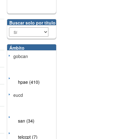
Buscar solo por título
Ámbito
gobcan
hpae (410)
eucd
san (34)
telccpt (7)