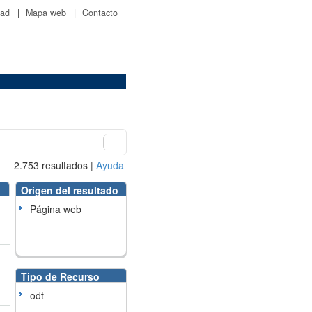
idad
|
Mapa web
|
Contacto
2.753
resultados
|
Ayuda
Origen del resultado
Página web
Tipo de Recurso
odt