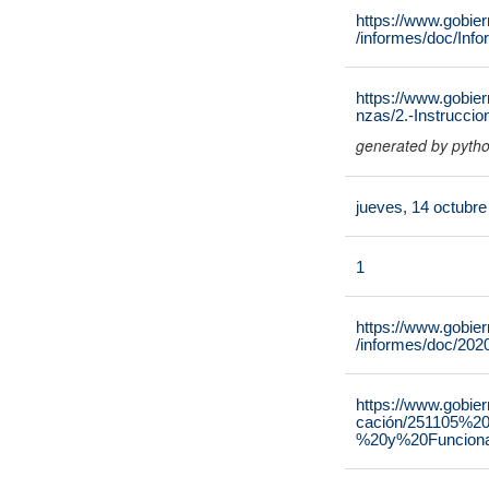
https://www.gobie
/informes/doc/Inf
https://www.gobier
nzas/2.-Instrucci
generated by pyth
jueves, 14 octubr
1
https://www.gobie
/informes/doc/20
https://www.gobie
cación/251105%20
%20y%20Funciona