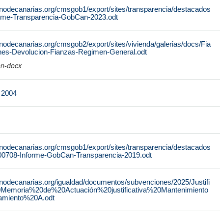
rnodecanarias.org/cmsgob1/export/sites/transparencia/destacados
orme-Transparencia-GobCan-2023.odt
nodecanarias.org/cmsgob2/export/sites/vivienda/galerias/docs/Fia
ones-Devolucion-Fianzas-Regimen-General.odt
on-docx
e 2004
rnodecanarias.org/cmsgob1/export/sites/transparencia/destacados
200708-Informe-GobCan-Transparencia-2019.odt
rnodecanarias.org/igualdad/documentos/subvenciones/2025/Justifi
Memoria%20de%20Actuación%20justificativa%20Mantenimiento
miento%20A.odt