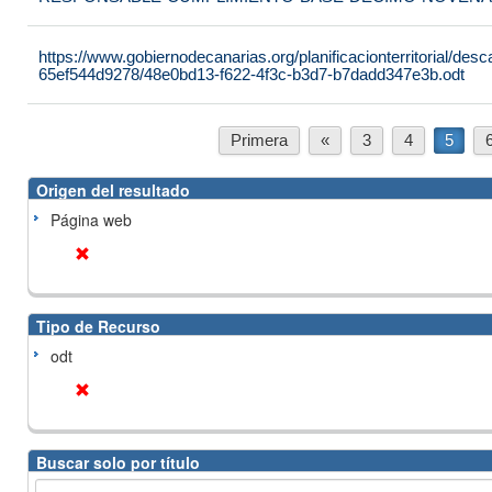
https://www.gobiernodecanarias.org/planificacionterritorial/de
65ef544d9278/48e0bd13-f622-4f3c-b3d7-b7dadd347e3b.odt
Primera
«
3
4
5
Origen del resultado
Página web
Tipo de Recurso
odt
Buscar solo por título