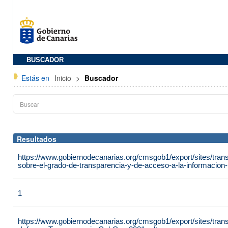
BUSCADOR
Estás en
Inicio
>
Buscador
Resultados
https://www.gobiernodecanarias.org/cmsgob1/export/sites/tran
sobre-el-grado-de-transparencia-y-de-acceso-a-la-informacion-p
1
https://www.gobiernodecanarias.org/cmsgob1/export/sites/tra