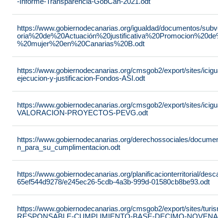
-Informe-Transparencia-GobCan-2021.odt
https://www.gobiernodecanarias.org/igualdad/documentos/su
oria%20de%20Actuación%20justificativa%20Promocion%20de
%20mujer%20en%20Canarias%20B.odt
https://www.gobiernodecanarias.org/cmsgob2/export/sites/ici
ejecucion-y-justificacion-Fondos-ASI.odt
https://www.gobiernodecanarias.org/cmsgob2/export/sites/ic
VALORACION-PROYECTOS-PEVG.odt
https://www.gobiernodecanarias.org/derechossociales/documen
n_para_su_cumplimentacion.odt
https://www.gobiernodecanarias.org/planificacionterritorial/de
65ef544d9278/e245ec26-5cdb-4a3b-999d-01580cb8be93.odt
https://www.gobiernodecanarias.org/cmsgob2/export/sites/t
RESPONSABLE-CUMPLIMIENTO-BASE-DECIMO-NOVENA-_