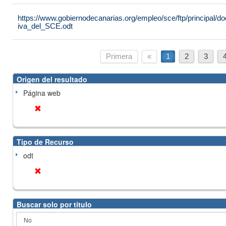
https://www.gobiernodecanarias.org/empleo/sce/ftp/principal
iva_del_SCE.odt
Primera
«
1
2
3
Origen del resultado
Página web
Tipo de Recurso
odt
Buscar solo por título