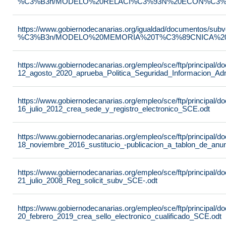
%C3%B3n/MODELO%20RELACI%C3%93N%20ECON%C3%93
https://www.gobiernodecanarias.org/igualdad/documentos/su
%C3%B3n/MODELO%20MEMORIA%20T%C3%89CNICA%20JU
https://www.gobiernodecanarias.org/empleo/sce/ftp/principal
12_agosto_2020_aprueba_Politica_Seguridad_Informacion_Adm
https://www.gobiernodecanarias.org/empleo/sce/ftp/principal
16_julio_2012_crea_sede_y_registro_electronico_SCE.odt
https://www.gobiernodecanarias.org/empleo/sce/ftp/principal
18_noviembre_2016_sustitucio_-publicacion_a_tablon_de_anu
https://www.gobiernodecanarias.org/empleo/sce/ftp/principal
21_julio_2008_Reg_solicit_subv_SCE-.odt
https://www.gobiernodecanarias.org/empleo/sce/ftp/principal
20_febrero_2019_crea_sello_electronico_cualificado_SCE.odt