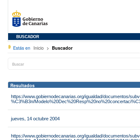
BUSCADOR
Estás en
Inicio
>
Buscador
Resultados
https://www.gobiernodecanarias.org/igualdad/documentos/su
%C3%B3n/Modelo%20Dec%20Resp%20no%20concertaci%C3
jueves, 14 octubre 2004
https://www.gobiernodecanarias.org/igualdad/documentos/su