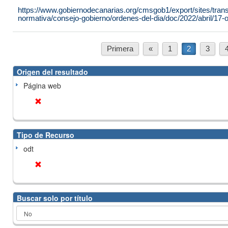
https://www.gobiernodecanarias.org/cmsgob1/export/sites/tran
normativa/consejo-gobierno/ordenes-del-dia/doc/2022/abril/17-or
Primera
«
1
2
3
Origen del resultado
Página web
Tipo de Recurso
odt
Buscar solo por título