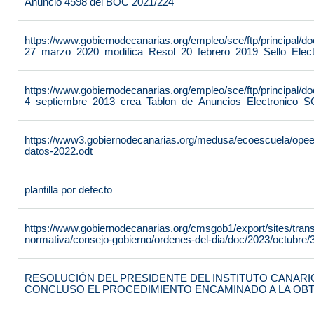
Anuncio 4598 del BOC 2021/224
https://www.gobiernodecanarias.org/empleo/sce/ftp/principal
27_marzo_2020_modifica_Resol_20_febrero_2019_Sello_Elect
https://www.gobiernodecanarias.org/empleo/sce/ftp/principal
4_septiembre_2013_crea_Tablon_de_Anuncios_Electronico_S
https://www3.gobiernodecanarias.org/medusa/ecoescuela/opeec/f
datos-2022.odt
plantilla por defecto
https://www.gobiernodecanarias.org/cmsgob1/export/sites/tran
normativa/consejo-gobierno/ordenes-del-dia/doc/2023/octubre/3
RESOLUCIÓN DEL PRESIDENTE DEL INSTITUTO CANARIO
CONCLUSO EL PROCEDIMIENTO ENCAMINADO A LA OB