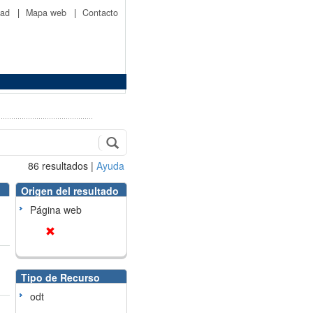
idad
|
Mapa web
|
Contacto
86
resultados
|
Ayuda
Origen del resultado
Página web
Tipo de Recurso
odt