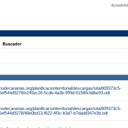
Accesibil
>
Buscador
nodecanarias.org/planificacionterritorial/descargas/sita/809373c5-
5ef544d9278/e245ec26-5cdb-4a3b-999d-01580cb8be93.odt
nodecanarias.org/planificacionterritorial/descargas/sita/809373c5-
5ef544d9278/48e0bd13-f622-4f3c-b3d7-b7dadd347e3b.odt