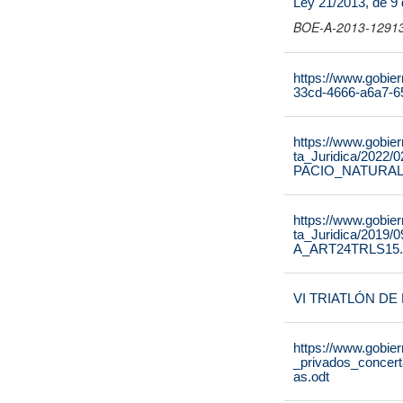
Ley 21/2013, de 9 
BOE-A-2013-12913 
https://www.gobier
33cd-4666-a6a7-6
https://www.gobier
ta_Juridica/20
PACIO_NATURAL
https://www.gobier
ta_Juridica/2019
A_ART24TRLS15.
VI TRIATLÓN D
https://www.gobie
_privados_concer
as.odt