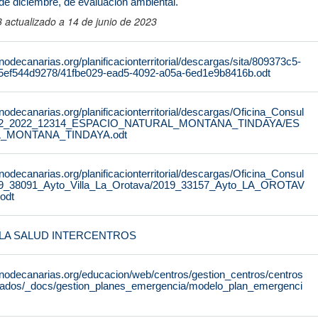
de diciembre, de evaluación ambiental.
actualizado a 14 de junio de 2023
nodecanarias.org/planificacionterritorial/descargas/sita/809373c5-
5ef544d9278/41fbe029-ead5-4092-a05a-6ed1e9b8416b.odt
nodecanarias.org/planificacionterritorial/descargas/Oficina_Consul
22/02_2022_12314_ESPACIO_NATURAL_MONTANA_TINDAYA/ES
_MONTANA_TINDAYA.odt
nodecanarias.org/planificacionterritorial/descargas/Oficina_Consul
/09_38091_Ayto_Villa_La_Orotava/2019_33157_Ayto_LA_OROTAV
odt
E LA SALUD INTERCENTROS
rnodecanarias.org/educacion/web/centros/gestion_centros/centros
tados/_docs/gestion_planes_emergencia/modelo_plan_emergenci