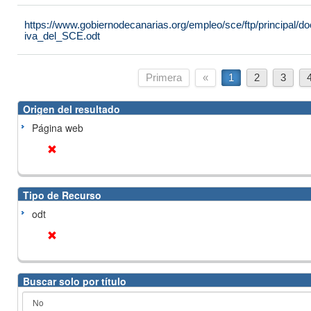
https://www.gobiernodecanarias.org/empleo/sce/ftp/principal
iva_del_SCE.odt
Primera
«
1
2
3
Origen del resultado
Página web
Tipo de Recurso
odt
Buscar solo por título