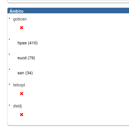
Ámbito
gobcan
hpae (410)
eucd (79)
san (34)
telccpt
dsidj