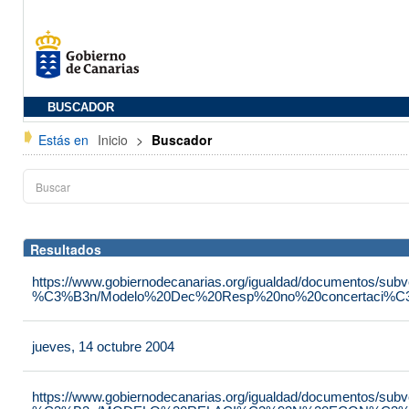
BUSCADOR
Estás en
Inicio
>
Buscador
Resultados
https://www.gobiernodecanarias.org/igualdad/documentos/su
%C3%B3n/Modelo%20Dec%20Resp%20no%20concertaci%C3
jueves, 14 octubre 2004
https://www.gobiernodecanarias.org/igualdad/documentos/su