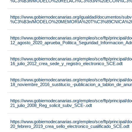
%C3%B3n/MODELO%20RELACI%C3%93N%20ECON%C3%93
https://www.gobiernodecanarias.org/igualdad/documentos/su
%C3%B3n/MODELO%20MEMORIA%20T%C3%89CNICA%20JU
https://www.gobiernodecanarias.org/empleo/sce/ftp/principal
12_agosto_2020_aprueba_Politica_Seguridad_Informacion_Adm
https://www.gobiernodecanarias.org/empleo/sce/ftp/principal
16_julio_2012_crea_sede_y_registro_electronico_SCE.odt
https://www.gobiernodecanarias.org/empleo/sce/ftp/principal
18_noviembre_2016_sustitucio_-publicacion_a_tablon_de_anu
https://www.gobiernodecanarias.org/empleo/sce/ftp/principal
21_julio_2008_Reg_solicit_subv_SCE-.odt
https://www.gobiernodecanarias.org/empleo/sce/ftp/principal
20_febrero_2019_crea_sello_electronico_cualificado_SCE.odt