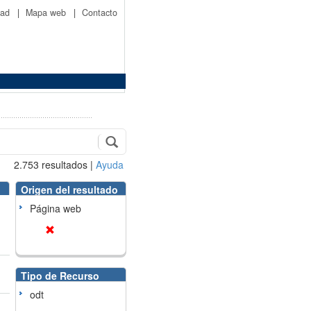
idad
|
Mapa web
|
Contacto
2.753
resultados
|
Ayuda
Origen del resultado
Página web
Tipo de Recurso
odt