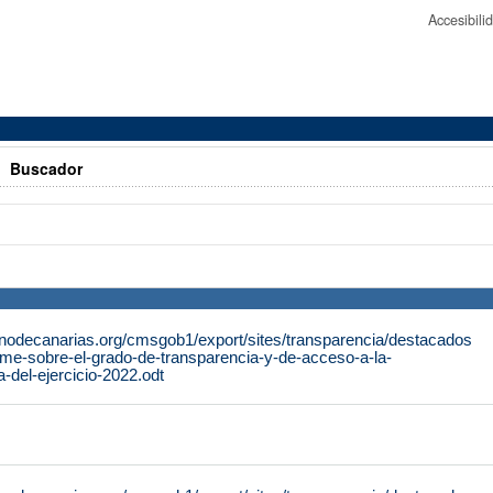
Accesibil
>
Buscador
rnodecanarias.org/cmsgob1/export/sites/transparencia/destacados
rme-sobre-el-grado-de-transparencia-y-de-acceso-a-la-
a-del-ejercicio-2022.odt