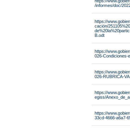
https://www.gobie
/informes/doc/20
https://www.gobie
cación/251105%2
de%20la%20parti
B.odt
https://www.gobie
026-Condiciones-ej
https://www.gobie
026-RUBRICA-V
https://www.gobie
egiss/Anexo_de_a
https://www.gobier
33cd-4666-a6a7-6