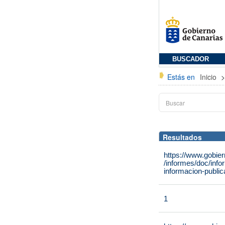
BUSCADOR
Estás en
Inicio
Resultados
https://www.gobie
/informes/doc/info
informacion-public
1