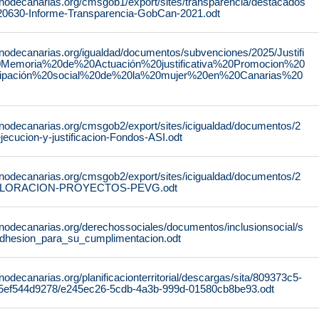
rnodecanarias.org/cmsgob1/export/sites/transparencia/destacados
220630-Informe-Transparencia-GobCan-2021.odt
rnodecanarias.org/igualdad/documentos/subvenciones/2025/Justifi
0Memoria%20de%20Actuación%20justificativa%20Promocion%20
cipación%20social%20de%20la%20mujer%20en%20Canarias%20
rnodecanarias.org/cmsgob2/export/sites/icigualdad/documentos/2
ecucion-y-justificacion-Fondos-ASI.odt
rnodecanarias.org/cmsgob2/export/sites/icigualdad/documentos/2
ALORACION-PROYECTOS-PEVG.odt
rnodecanarias.org/derechossociales/documentos/inclusionsocial/s
dhesion_para_su_cumplimentacion.odt
nodecanarias.org/planificacionterritorial/descargas/sita/809373c5-
5ef544d9278/e245ec26-5cdb-4a3b-999d-01580cb8be93.odt