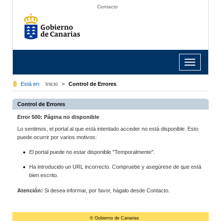
Contacto
Toggle
navigation
Está en:
Inicio
>
Control de Errores
Control de Errores
Error 500: Página no disponible
Lo sentimos, el portal al que está intentado acceder no está disponible. Esto
puede ocurrir por varios motivos:
El portal puede no estar disponible "Temporalmente".
Ha introducido un URL incorrecto. Compruebe y asegúrese de que está
bien escrito.
Atención:
Si desea informar, por favor, hágalo desde Contacto.
© Gobierno de Canarias