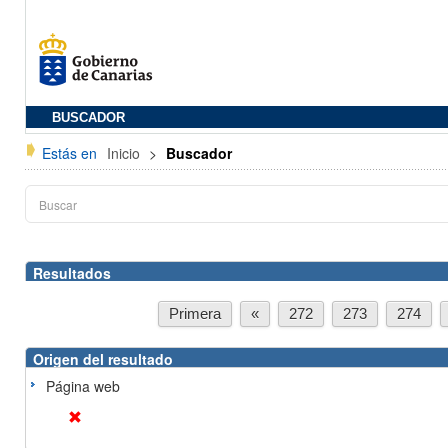
BUSCADOR
Estás en
Inicio
>
Buscador
Resultados
Primera
«
272
273
274
Origen del resultado
Página web