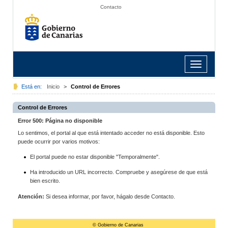
Contacto
Toggle
navigation
Está en:
Inicio
>
Control de Errores
Control de Errores
Error 500: Página no disponible
Lo sentimos, el portal al que está intentado acceder no está disponible. Esto
puede ocurrir por varios motivos:
El portal puede no estar disponible "Temporalmente".
Ha introducido un URL incorrecto. Compruebe y asegúrese de que está
bien escrito.
Atención:
Si desea informar, por favor, hágalo desde Contacto.
© Gobierno de Canarias