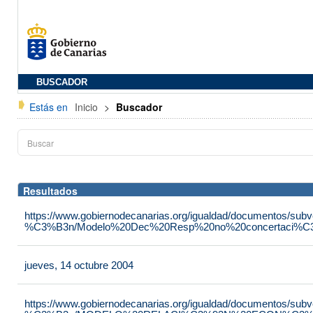
BUSCADOR
Estás en
Inicio
>
Buscador
Resultados
https://www.gobiernodecanarias.org/igualdad/documentos/su
%C3%B3n/Modelo%20Dec%20Resp%20no%20concertaci%C3
jueves, 14 octubre 2004
https://www.gobiernodecanarias.org/igualdad/documentos/su