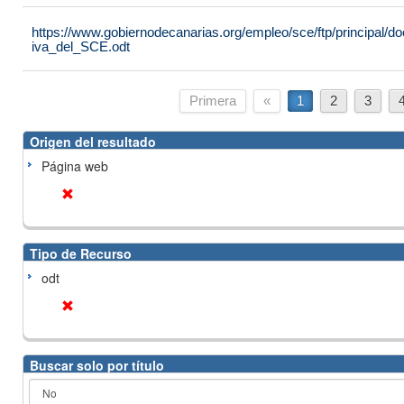
https://www.gobiernodecanarias.org/empleo/sce/ftp/principal
iva_del_SCE.odt
Primera
«
1
2
3
Origen del resultado
Página web
Tipo de Recurso
odt
Buscar solo por título