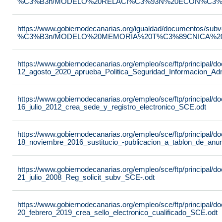
%C3%B3n/MODELO%20RELACI%C3%93N%20ECON%C3%93
https://www.gobiernodecanarias.org/igualdad/documentos/su
%C3%B3n/MODELO%20MEMORIA%20T%C3%89CNICA%20JU
https://www.gobiernodecanarias.org/empleo/sce/ftp/principal
12_agosto_2020_aprueba_Politica_Seguridad_Informacion_Adm
https://www.gobiernodecanarias.org/empleo/sce/ftp/principal
16_julio_2012_crea_sede_y_registro_electronico_SCE.odt
https://www.gobiernodecanarias.org/empleo/sce/ftp/principal
18_noviembre_2016_sustitucio_-publicacion_a_tablon_de_anu
https://www.gobiernodecanarias.org/empleo/sce/ftp/principal
21_julio_2008_Reg_solicit_subv_SCE-.odt
https://www.gobiernodecanarias.org/empleo/sce/ftp/principal
20_febrero_2019_crea_sello_electronico_cualificado_SCE.odt