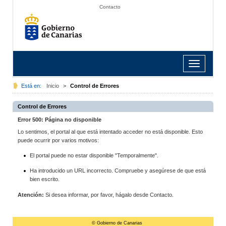
Contacto
Toggle
navigation
Está en:
Inicio
>
Control de Errores
Control de Errores
Error 500: Página no disponible
Lo sentimos, el portal al que está intentado acceder no está disponible. Esto
puede ocurrir por varios motivos:
El portal puede no estar disponible "Temporalmente".
Ha introducido un URL incorrecto. Compruebe y asegúrese de que está
bien escrito.
Atención:
Si desea informar, por favor, hágalo desde Contacto.
© Gobierno de Canarias