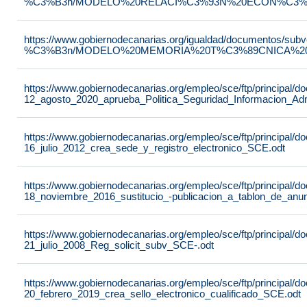
%C3%B3n/MODELO%20RELACI%C3%93N%20ECON%C3%93
https://www.gobiernodecanarias.org/igualdad/documentos/su
%C3%B3n/MODELO%20MEMORIA%20T%C3%89CNICA%20JU
https://www.gobiernodecanarias.org/empleo/sce/ftp/principal
12_agosto_2020_aprueba_Politica_Seguridad_Informacion_Adm
https://www.gobiernodecanarias.org/empleo/sce/ftp/principal
16_julio_2012_crea_sede_y_registro_electronico_SCE.odt
https://www.gobiernodecanarias.org/empleo/sce/ftp/principal
18_noviembre_2016_sustitucio_-publicacion_a_tablon_de_anu
https://www.gobiernodecanarias.org/empleo/sce/ftp/principal
21_julio_2008_Reg_solicit_subv_SCE-.odt
https://www.gobiernodecanarias.org/empleo/sce/ftp/principal
20_febrero_2019_crea_sello_electronico_cualificado_SCE.odt