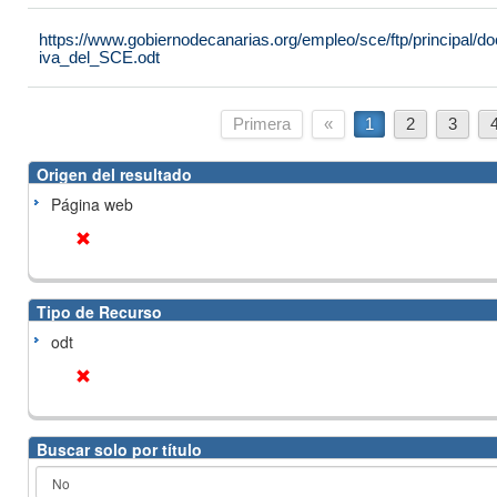
https://www.gobiernodecanarias.org/empleo/sce/ftp/principal
iva_del_SCE.odt
Primera
«
1
2
3
Origen del resultado
Página web
Tipo de Recurso
odt
Buscar solo por título