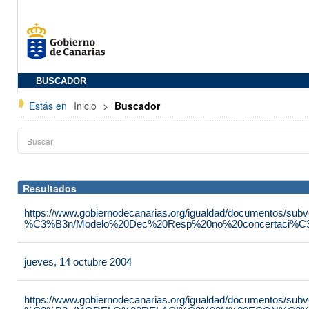
BUSCADOR
Estás en
Inicio
>
Buscador
Resultados
https://www.gobiernodecanarias.org/igualdad/documentos/su
%C3%B3n/Modelo%20Dec%20Resp%20no%20concertaci%C3
jueves, 14 octubre 2004
https://www.gobiernodecanarias.org/igualdad/documentos/su