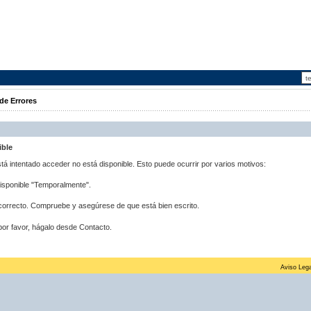
de Errores
ible
stá intentado acceder no está disponible. Esto puede ocurrir por varios motivos:
disponible "Temporalmente".
correcto. Compruebe y asegúrese de que está bien escrito.
por favor, hágalo desde Contacto.
Aviso Lega