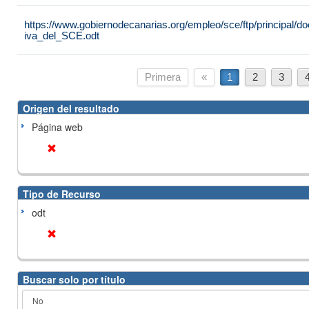
https://www.gobiernodecanarias.org/empleo/sce/ftp/principal
iva_del_SCE.odt
Primera
«
1
2
3
Origen del resultado
Página web
Tipo de Recurso
odt
Buscar solo por título