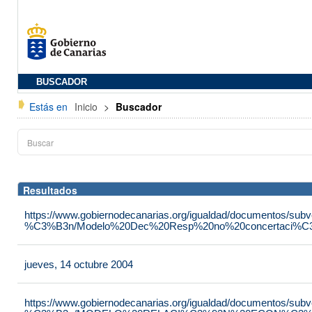
BUSCADOR
Estás en
Inicio
>
Buscador
Resultados
https://www.gobiernodecanarias.org/igualdad/documentos/su
%C3%B3n/Modelo%20Dec%20Resp%20no%20concertaci%C3
jueves, 14 octubre 2004
https://www.gobiernodecanarias.org/igualdad/documentos/su