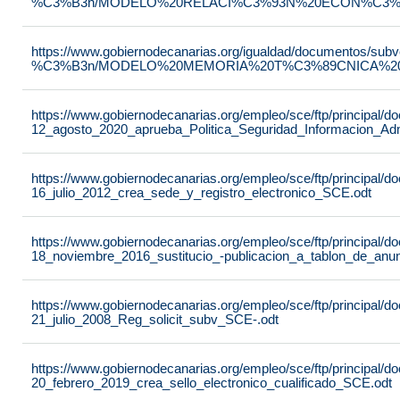
%C3%B3n/MODELO%20RELACI%C3%93N%20ECON%C3%93
https://www.gobiernodecanarias.org/igualdad/documentos/su
%C3%B3n/MODELO%20MEMORIA%20T%C3%89CNICA%20JU
https://www.gobiernodecanarias.org/empleo/sce/ftp/principal
12_agosto_2020_aprueba_Politica_Seguridad_Informacion_Adm
https://www.gobiernodecanarias.org/empleo/sce/ftp/principal
16_julio_2012_crea_sede_y_registro_electronico_SCE.odt
https://www.gobiernodecanarias.org/empleo/sce/ftp/principal
18_noviembre_2016_sustitucio_-publicacion_a_tablon_de_anu
https://www.gobiernodecanarias.org/empleo/sce/ftp/principal
21_julio_2008_Reg_solicit_subv_SCE-.odt
https://www.gobiernodecanarias.org/empleo/sce/ftp/principal
20_febrero_2019_crea_sello_electronico_cualificado_SCE.odt