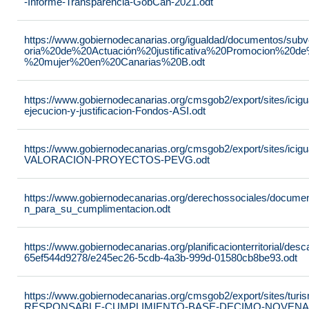
-Informe-Transparencia-GobCan-2021.odt
https://www.gobiernodecanarias.org/igualdad/documentos/su
oria%20de%20Actuación%20justificativa%20Promocion%20de
%20mujer%20en%20Canarias%20B.odt
https://www.gobiernodecanarias.org/cmsgob2/export/sites/ici
ejecucion-y-justificacion-Fondos-ASI.odt
https://www.gobiernodecanarias.org/cmsgob2/export/sites/ic
VALORACION-PROYECTOS-PEVG.odt
https://www.gobiernodecanarias.org/derechossociales/documen
n_para_su_cumplimentacion.odt
https://www.gobiernodecanarias.org/planificacionterritorial/de
65ef544d9278/e245ec26-5cdb-4a3b-999d-01580cb8be93.odt
https://www.gobiernodecanarias.org/cmsgob2/export/sites/t
RESPONSABLE-CUMPLIMIENTO-BASE-DECIMO-NOVENA-_