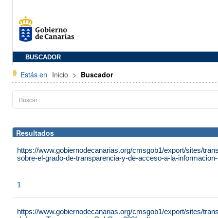
BUSCADOR
Estás en
Inicio
>
Buscador
Resultados
https://www.gobiernodecanarias.org/cmsgob1/export/sites/tran
sobre-el-grado-de-transparencia-y-de-acceso-a-la-informacion-p
1
https://www.gobiernodecanarias.org/cmsgob1/export/sites/tra