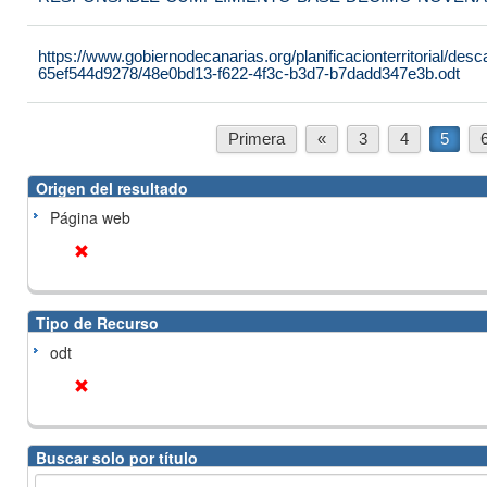
https://www.gobiernodecanarias.org/planificacionterritorial/de
65ef544d9278/48e0bd13-f622-4f3c-b3d7-b7dadd347e3b.odt
Primera
«
3
4
5
Origen del resultado
Página web
Tipo de Recurso
odt
Buscar solo por título