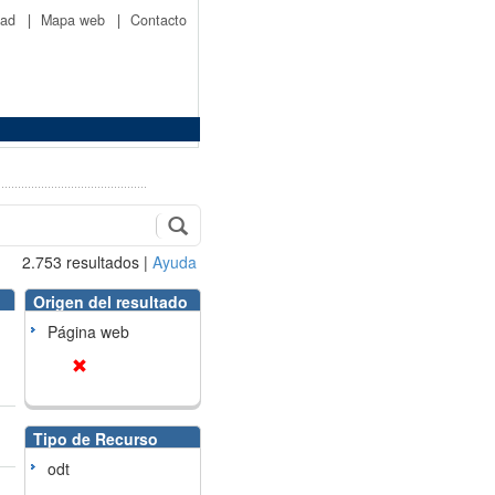
idad
|
Mapa web
|
Contacto
2.753
resultados
|
Ayuda
Origen del resultado
Página web
Tipo de Recurso
odt