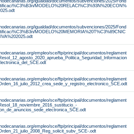
rnodecanarias.org/igualdad/documentos/subvenciones/2025/Fond
stificaci%C3%B3n/MODELO%20RELACI%C3%93N%20ECON%
25.odt
rnodecanarias.org/igualdad/documentos/subvenciones/2025/Fond
stificaci%C3%B3n/MODELO%20MEMORIA%20T%C3%89CNIC
IVA%202025.odt
rnodecanarias.org/empleo/sce/ftp/principal/documentos/reglament
Resol_12_agosto_2020_aprueba_Politica_Seguridad_Informacion
lectronica_del_SCE.odt
rnodecanarias.org/empleo/sce/ftp/principal/documentos/reglament
Orden_16_julio_2012_crea_sede_y_registro_electronico_SCE.odt
rnodecanarias.org/empleo/sce/ftp/principal/documentos/reglament
Resol_18_noviembre_2016_sustitucio_-
lon_de_anuncios_sede_electronica_SCE.odt
rnodecanarias.org/empleo/sce/ftp/principal/documentos/reglament
Orden_21_julio_2008_Reg_solicit_subv_SCE-.odt