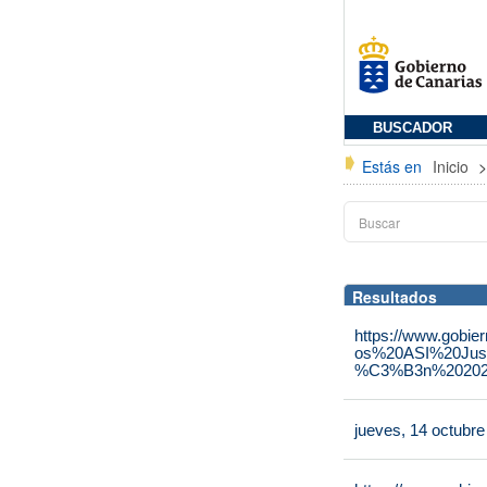
BUSCADOR
Estás en
Inicio
Resultados
https://www.gobie
os%20ASI%20Jus
%C3%B3n%202025
jueves, 14 octubr