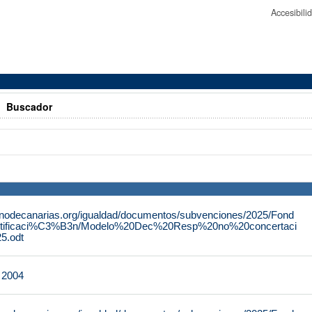
Accesibil
>
Buscador
rnodecanarias.org/igualdad/documentos/subvenciones/2025/Fond
tificaci%C3%B3n/Modelo%20Dec%20Resp%20no%20concertaci
.odt
e 2004