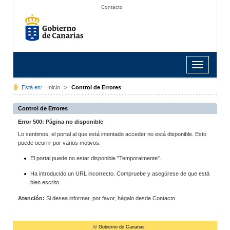
Contacto
Toggle
navigation
Está en:
Inicio
>
Control de Errores
Control de Errores
Error 500: Página no disponible
Lo sentimos, el portal al que está intentado acceder no está disponible. Esto
puede ocurrir por varios motivos:
El portal puede no estar disponible "Temporalmente".
Ha introducido un URL incorrecto. Compruebe y asegúrese de que está
bien escrito.
Atención:
Si desea informar, por favor, hágalo desde Contacto.
© Gobierno de Canarias