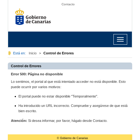
Contacto
Toggle
navigation
Está en:
Inicio
>
Control de Errores
Control de Errores
Error 500: Página no disponible
Lo sentimos, el portal al que está intentado acceder no está disponible. Esto
puede ocurrir por varios motivos:
El portal puede no estar disponible "Temporalmente".
Ha introducido un URL incorrecto. Compruebe y asegúrese de que está
bien escrito.
Atención:
Si desea informar, por favor, hágalo desde Contacto.
© Gobierno de Canarias