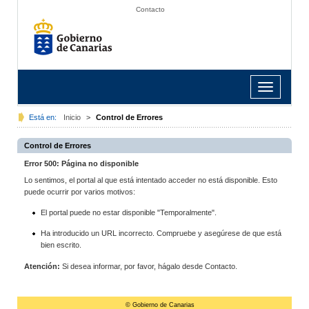
Contacto
Toggle
navigation
Está en:
Inicio
>
Control de Errores
Control de Errores
Error 500: Página no disponible
Lo sentimos, el portal al que está intentado acceder no está disponible. Esto
puede ocurrir por varios motivos:
El portal puede no estar disponible "Temporalmente".
Ha introducido un URL incorrecto. Compruebe y asegúrese de que está
bien escrito.
Atención:
Si desea informar, por favor, hágalo desde Contacto.
© Gobierno de Canarias