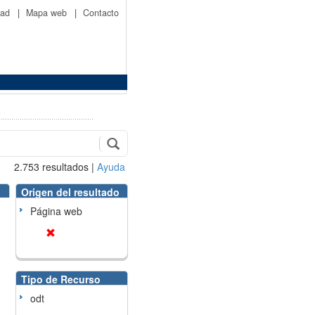
idad
|
Mapa web
|
Contacto
2.753
resultados
|
Ayuda
Origen del resultado
Página web
Tipo de Recurso
odt