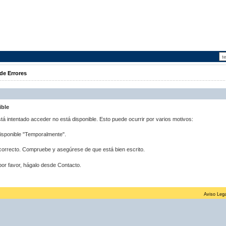
de Errores
ible
stá intentado acceder no está disponible. Esto puede ocurrir por varios motivos:
disponible "Temporalmente".
correcto. Compruebe y asegúrese de que está bien escrito.
por favor, hágalo desde Contacto.
Aviso Lega