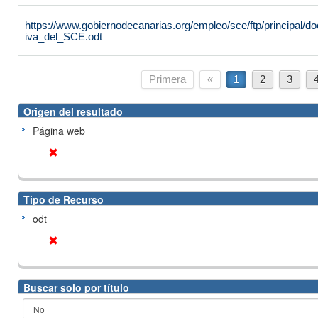
https://www.gobiernodecanarias.org/empleo/sce/ftp/principal
iva_del_SCE.odt
Primera
«
1
2
3
Origen del resultado
Página web
Tipo de Recurso
odt
Buscar solo por título