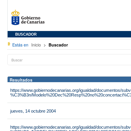
BUSCADOR
Estás en
Inicio
>
Buscador
Resultados
https://www.gobiernodecanarias.org/igualdad/documentos/su
%C3%B3n/Modelo%20Dec%20Resp%20no%20concertaci%C3
jueves, 14 octubre 2004
https://www.gobiernodecanarias.org/igualdad/documentos/su