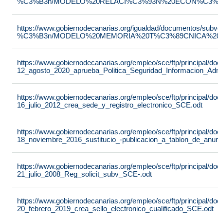
%C3%B3n/MODELO%20RELACI%C3%93N%20ECON%C3%93
https://www.gobiernodecanarias.org/igualdad/documentos/su
%C3%B3n/MODELO%20MEMORIA%20T%C3%89CNICA%20JU
https://www.gobiernodecanarias.org/empleo/sce/ftp/principal
12_agosto_2020_aprueba_Politica_Seguridad_Informacion_Adm
https://www.gobiernodecanarias.org/empleo/sce/ftp/principal
16_julio_2012_crea_sede_y_registro_electronico_SCE.odt
https://www.gobiernodecanarias.org/empleo/sce/ftp/principal
18_noviembre_2016_sustitucio_-publicacion_a_tablon_de_anu
https://www.gobiernodecanarias.org/empleo/sce/ftp/principal
21_julio_2008_Reg_solicit_subv_SCE-.odt
https://www.gobiernodecanarias.org/empleo/sce/ftp/principal
20_febrero_2019_crea_sello_electronico_cualificado_SCE.odt