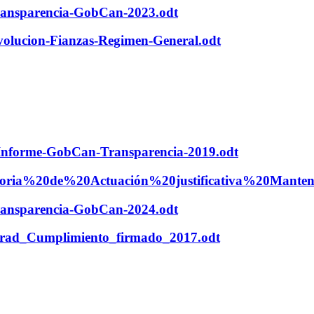
-Transparencia-GobCan-2023.odt
Devolucion-Fianzas-Regimen-General.odt
8-Informe-GobCan-Transparencia-2019.odt
20Memoria%20de%20Actuación%20justificativa%20Ma
-Transparencia-GobCan-2024.odt
e_Grad_Cumplimiento_firmado_2017.odt