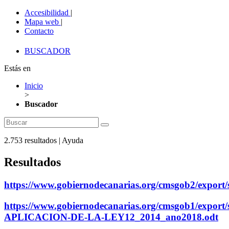
Accesibilidad
|
Mapa web
|
Contacto
BUSCADOR
Estás en
Inicio
>
Buscador
2.753
resultados
|
Ayuda
Resultados
https://www.gobiernodecanarias.org/cmsgob2/export/s
https://www.gobiernodecanarias.org/cmsgob1/expo
APLICACION-DE-LA-LEY12_2014_ano2018.odt