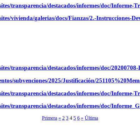
sites/transparencia/destacados/informes/doc/Informe
ites/vivienda/galerias/docs/Fianzas/2.-Instrucciones-
sites/transparencia/destacados/informes/doc/2020070
cumentos/subvenciones/2025/Justificación/251105%
sites/transparencia/destacados/informes/doc/Informe
/sites/transparencia/destacados/informes/doc/Inform
Primera
«
2
3
4
5
6
»
Última