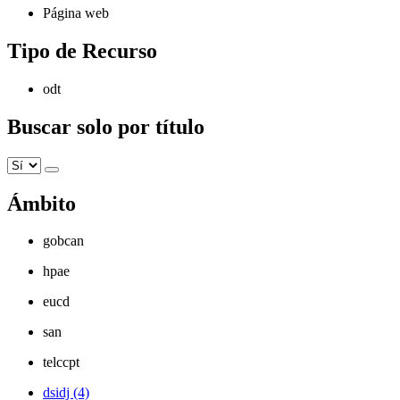
Página web
Tipo de Recurso
odt
Buscar solo por título
Ámbito
gobcan
hpae
eucd
san
telccpt
dsidj (4)