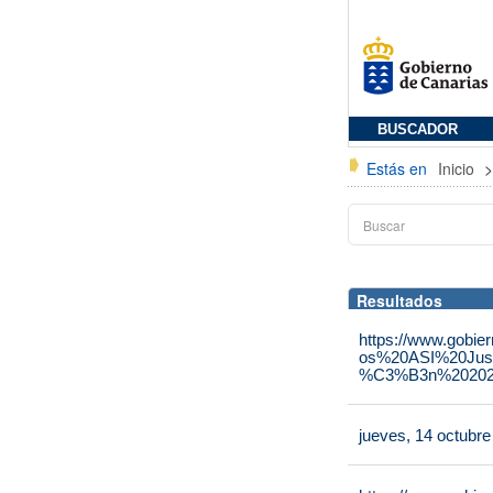
BUSCADOR
Estás en
Inicio
Resultados
https://www.gobie
os%20ASI%20Jus
%C3%B3n%202025
jueves, 14 octubr