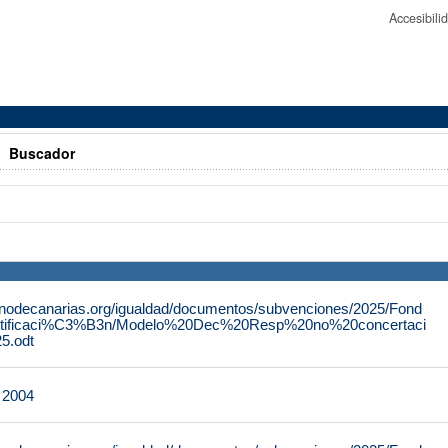
Accesibil
>
Buscador
rnodecanarias.org/igualdad/documentos/subvenciones/2025/Fond
tificaci%C3%B3n/Modelo%20Dec%20Resp%20no%20concertaci
.odt
e 2004