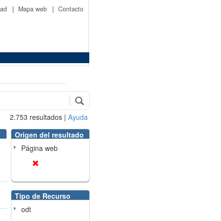
idad
|
Mapa web
|
Contacto
2.753
resultados
|
Ayuda
Origen del resultado
Página web
Tipo de Recurso
odt