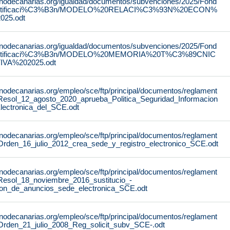
rnodecanarias.org/igualdad/documentos/subvenciones/2025/Fond
stificaci%C3%B3n/MODELO%20RELACI%C3%93N%20ECON%
25.odt
rnodecanarias.org/igualdad/documentos/subvenciones/2025/Fond
stificaci%C3%B3n/MODELO%20MEMORIA%20T%C3%89CNIC
IVA%202025.odt
rnodecanarias.org/empleo/sce/ftp/principal/documentos/reglament
Resol_12_agosto_2020_aprueba_Politica_Seguridad_Informacion
lectronica_del_SCE.odt
rnodecanarias.org/empleo/sce/ftp/principal/documentos/reglament
Orden_16_julio_2012_crea_sede_y_registro_electronico_SCE.odt
rnodecanarias.org/empleo/sce/ftp/principal/documentos/reglament
Resol_18_noviembre_2016_sustitucio_-
lon_de_anuncios_sede_electronica_SCE.odt
rnodecanarias.org/empleo/sce/ftp/principal/documentos/reglament
Orden_21_julio_2008_Reg_solicit_subv_SCE-.odt