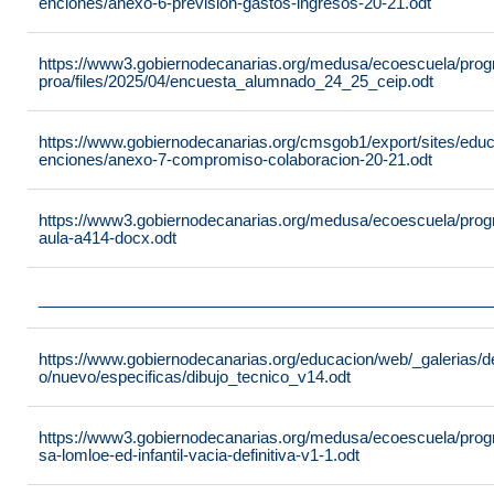
enciones/anexo-6-prevision-gastos-ingresos-20-21.odt
https://www3.gobiernodecanarias.org/medusa/ecoescuela/pro
proa/files/2025/04/encuesta_alumnado_24_25_ceip.odt
https://www.gobiernodecanarias.org/cmsgob1/export/sites/edu
enciones/anexo-7-compromiso-colaboracion-20-21.odt
https://www3.gobiernodecanarias.org/medusa/ecoescuela/progra
aula-a414-docx.odt
___________________________________________________
https://www.gobiernodecanarias.org/educacion/web/_galerias/de
o/nuevo/especificas/dibujo_tecnico_v14.odt
https://www3.gobiernodecanarias.org/medusa/ecoescuela/program
sa-lomloe-ed-infantil-vacia-definitiva-v1-1.odt