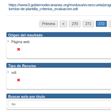
https://www3.gobiernodecanarias.org/medusa/ecoescuela/progr
lomloe-de-plantilla_criterios_evaluacion.odt
Primera
«
270
271
272
Origen del resultado
Página web
Tipo de Recurso
odt
Buscar solo por título