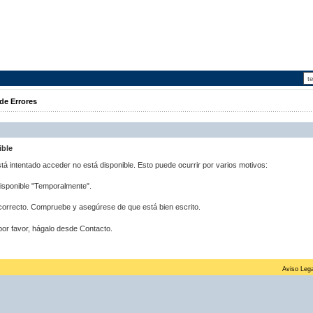
de Errores
ible
stá intentado acceder no está disponible. Esto puede ocurrir por varios motivos:
disponible "Temporalmente".
correcto. Compruebe y asegúrese de que está bien escrito.
por favor, hágalo desde Contacto.
Aviso Lega