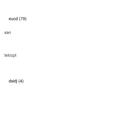
eucd (79)
san
telccpt
dsidj (4)