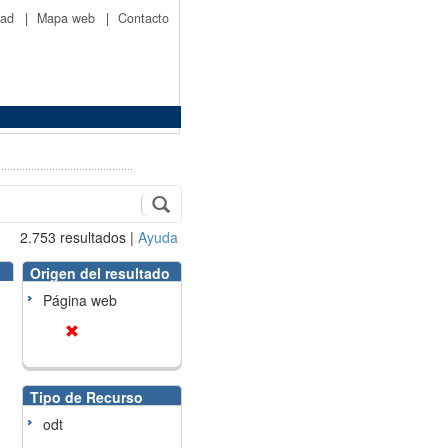
idad
|
Mapa web
|
Contacto
2.753
resultados
|
Ayuda
Origen del resultado
Página web
Tipo de Recurso
odt