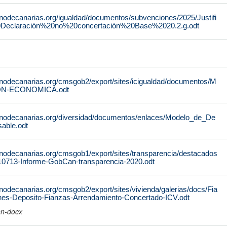
rnodecanarias.org/igualdad/documentos/subvenciones/2025/Justifi
0Declaración%20no%20concertación%20Base%2020.2.g.odt
rnodecanarias.org/cmsgob2/export/sites/icigualdad/documentos/M
N-ECONOMICA.odt
rnodecanarias.org/diversidad/documentos/enlaces/Modelo_de_De
able.odt
rnodecanarias.org/cmsgob1/export/sites/transparencia/destacados
10713-Informe-GobCan-transparencia-2020.odt
nodecanarias.org/cmsgob2/export/sites/vivienda/galerias/docs/Fia
ones-Deposito-Fianzas-Arrendamiento-Concertado-ICV.odt
on-docx