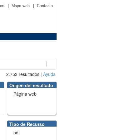
idad
|
Mapa web
|
Contacto
2.753
resultados
|
Ayuda
Origen del resultado
Página web
Tipo de Recurso
odt