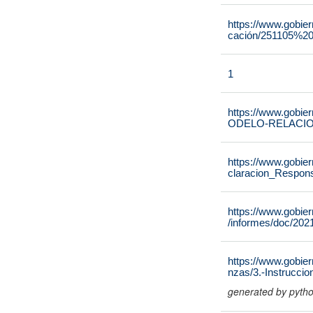
https://www.gobie
cación/251105%2
1
https://www.gobie
ODELO-RELACIO
https://www.gobie
claracion_Respons
https://www.gobie
/informes/doc/202
https://www.gobier
nzas/3.-Instrucci
generated by pyth