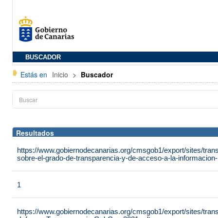
BUSCADOR
Estás en
Inicio
>
Buscador
Resultados
https://www.gobiernodecanarias.org/cmsgob1/export/sites/tran
sobre-el-grado-de-transparencia-y-de-acceso-a-la-informacion-p
1
https://www.gobiernodecanarias.org/cmsgob1/export/sites/tra