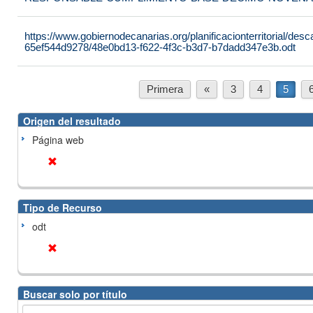
https://www.gobiernodecanarias.org/planificacionterritorial/de
65ef544d9278/48e0bd13-f622-4f3c-b3d7-b7dadd347e3b.odt
Primera
«
3
4
5
Origen del resultado
Página web
Tipo de Recurso
odt
Buscar solo por título