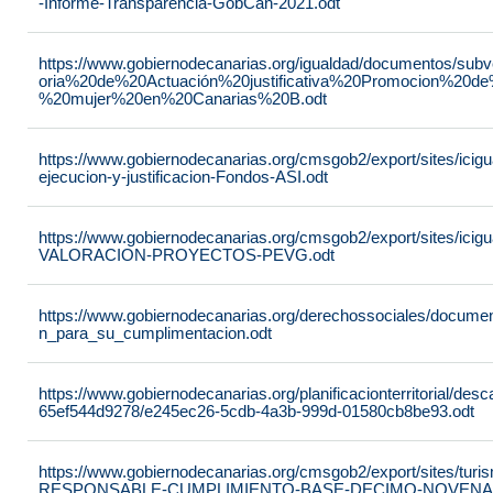
-Informe-Transparencia-GobCan-2021.odt
https://www.gobiernodecanarias.org/igualdad/documentos/su
oria%20de%20Actuación%20justificativa%20Promocion%20de
%20mujer%20en%20Canarias%20B.odt
https://www.gobiernodecanarias.org/cmsgob2/export/sites/ici
ejecucion-y-justificacion-Fondos-ASI.odt
https://www.gobiernodecanarias.org/cmsgob2/export/sites/ic
VALORACION-PROYECTOS-PEVG.odt
https://www.gobiernodecanarias.org/derechossociales/documen
n_para_su_cumplimentacion.odt
https://www.gobiernodecanarias.org/planificacionterritorial/de
65ef544d9278/e245ec26-5cdb-4a3b-999d-01580cb8be93.odt
https://www.gobiernodecanarias.org/cmsgob2/export/sites/t
RESPONSABLE-CUMPLIMIENTO-BASE-DECIMO-NOVENA-_