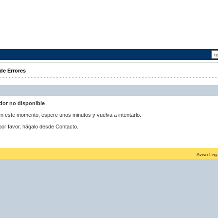
de Errores
idor no disponible
 en este momento, espere unos minutos y vuelva a intentarlo.
por favor, hágalo desde Contacto.
Aviso Lega