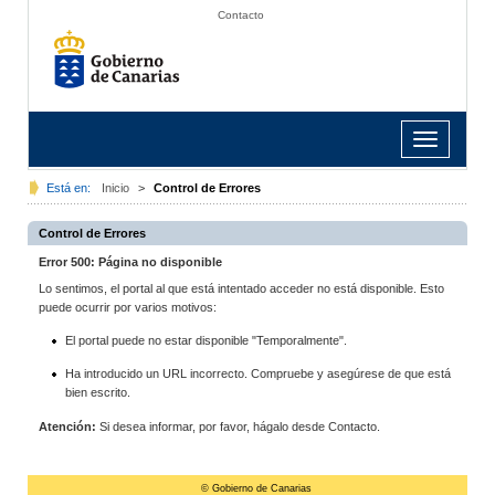
Contacto
Toggle
navigation
Está en:
Inicio
>
Control de Errores
Control de Errores
Error 500: Página no disponible
Lo sentimos, el portal al que está intentado acceder no está disponible. Esto
puede ocurrir por varios motivos:
El portal puede no estar disponible "Temporalmente".
Ha introducido un URL incorrecto. Compruebe y asegúrese de que está
bien escrito.
Atención:
Si desea informar, por favor, hágalo desde Contacto.
© Gobierno de Canarias