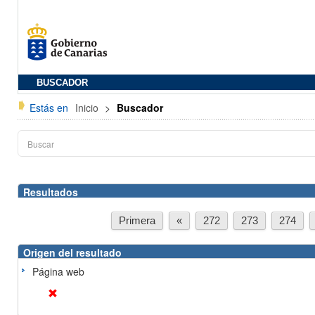
BUSCADOR
Estás en
Inicio
>
Buscador
Resultados
Primera
«
272
273
274
Origen del resultado
Página web