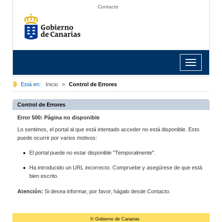
Contacto
Toggle
navigation
Está en:
Inicio
>
Control de Errores
Control de Errores
Error 500: Página no disponible
Lo sentimos, el portal al que está intentado acceder no está disponible. Esto
puede ocurrir por varios motivos:
El portal puede no estar disponible "Temporalmente".
Ha introducido un URL incorrecto. Compruebe y asegúrese de que está
bien escrito.
Atención:
Si desea informar, por favor, hágalo desde Contacto.
© Gobierno de Canarias