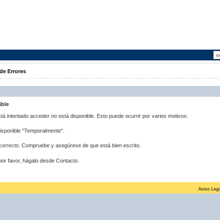
de Errores
ible
stá intentado acceder no está disponible. Esto puede ocurrir por varios motivos:
disponible "Temporalmente".
correcto. Compruebe y asegúrese de que está bien escrito.
por favor, hágalo desde Contacto.
Aviso Lega