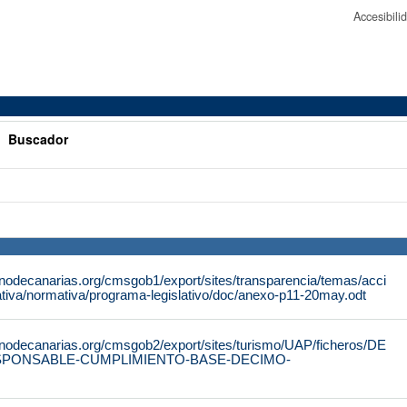
Accesibil
>
Buscador
rnodecanarias.org/cmsgob1/export/sites/transparencia/temas/acci
tiva/normativa/programa-legislativo/doc/anexo-p11-20may.odt
rnodecanarias.org/cmsgob2/export/sites/turismo/UAP/ficheros/DE
SPONSABLE-CUMPLIMIENTO-BASE-DECIMO-