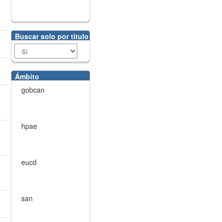
Buscar solo por título
Ámbito
gobcan
hpae
eucd
san