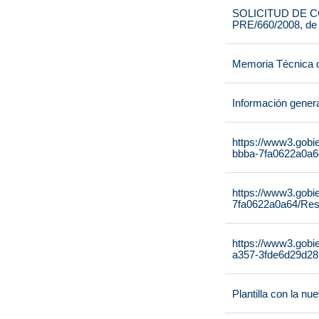
SOLICITUD DE CO
PRE/660/2008, de
Memoria Técnica 
Información gener
https://www3.gobi
bbba-7fa0622a0a64
https://www3.gobi
7fa0622a0a64/Reso
https://www3.gobi
a357-3fde6d29d28
Plantilla con la n