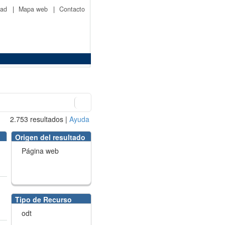
idad
|
Mapa web
|
Contacto
2.753
resultados
|
Ayuda
Origen del resultado
Página web
Tipo de Recurso
odt