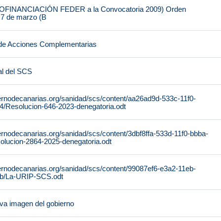
FINANCIACIÓN FEDER a la Convocatoria 2009) Orden
 7 de marzo (B
de Acciones Complementarias
al del SCS
ernodecanarias.org/sanidad/scs/content/aa26ad9d-533c-11f0-
/Resolucion-646-2023-denegatoria.odt
ernodecanarias.org/sanidad/scs/content/3dbf8ffa-533d-11f0-bbba-
lucion-2864-2025-denegatoria.odt
ernodecanarias.org/sanidad/scs/content/99087ef6-e3a2-11eb-
b/La-URIP-SCS.odt
ueva imagen del gobierno