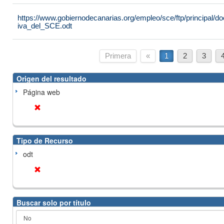
https://www.gobiernodecanarias.org/empleo/sce/ftp/principal
iva_del_SCE.odt
Primera
«
1
2
3
Origen del resultado
Página web
Tipo de Recurso
odt
Buscar solo por título