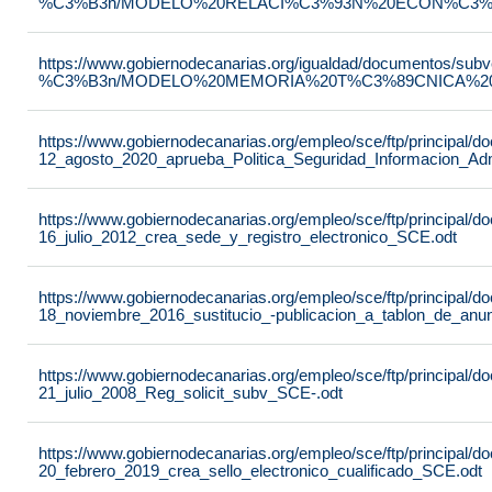
%C3%B3n/MODELO%20RELACI%C3%93N%20ECON%C3%93
https://www.gobiernodecanarias.org/igualdad/documentos/su
%C3%B3n/MODELO%20MEMORIA%20T%C3%89CNICA%20JU
https://www.gobiernodecanarias.org/empleo/sce/ftp/principal
12_agosto_2020_aprueba_Politica_Seguridad_Informacion_Adm
https://www.gobiernodecanarias.org/empleo/sce/ftp/principal
16_julio_2012_crea_sede_y_registro_electronico_SCE.odt
https://www.gobiernodecanarias.org/empleo/sce/ftp/principal
18_noviembre_2016_sustitucio_-publicacion_a_tablon_de_anu
https://www.gobiernodecanarias.org/empleo/sce/ftp/principal
21_julio_2008_Reg_solicit_subv_SCE-.odt
https://www.gobiernodecanarias.org/empleo/sce/ftp/principal
20_febrero_2019_crea_sello_electronico_cualificado_SCE.odt