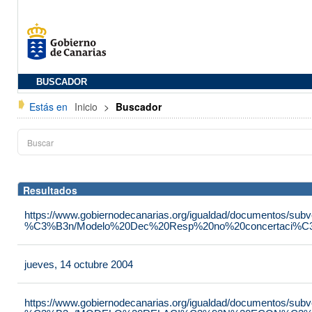
BUSCADOR
Estás en
Inicio
>
Buscador
Resultados
https://www.gobiernodecanarias.org/igualdad/documentos/su
%C3%B3n/Modelo%20Dec%20Resp%20no%20concertaci%C3
jueves, 14 octubre 2004
https://www.gobiernodecanarias.org/igualdad/documentos/su