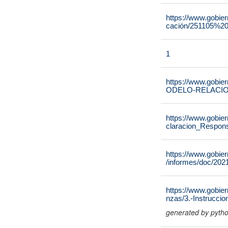
https://www.gobie
cación/251105%2
1
https://www.gobie
ODELO-RELACIO
https://www.gobie
claracion_Respons
https://www.gobie
/informes/doc/202
https://www.gobier
nzas/3.-Instrucci
generated by pyth