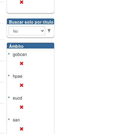
Buscar solo por título
Ámbito
gobcan
hpae
eucd
san