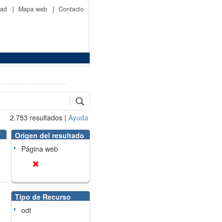
idad
|
Mapa web
|
Contacto
2.753
resultados
|
Ayuda
Origen del resultado
Página web
Tipo de Recurso
odt