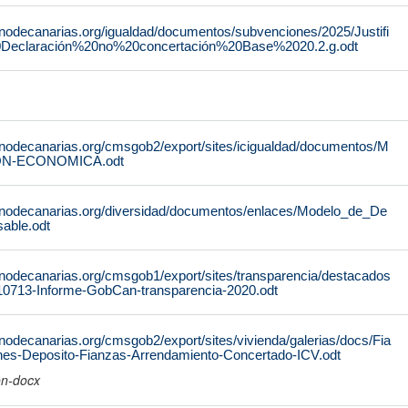
rnodecanarias.org/igualdad/documentos/subvenciones/2025/Justifi
0Declaración%20no%20concertación%20Base%2020.2.g.odt
rnodecanarias.org/cmsgob2/export/sites/icigualdad/documentos/M
N-ECONOMICA.odt
rnodecanarias.org/diversidad/documentos/enlaces/Modelo_de_De
able.odt
rnodecanarias.org/cmsgob1/export/sites/transparencia/destacados
10713-Informe-GobCan-transparencia-2020.odt
nodecanarias.org/cmsgob2/export/sites/vivienda/galerias/docs/Fia
ones-Deposito-Fianzas-Arrendamiento-Concertado-ICV.odt
on-docx