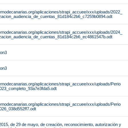
ernodecanarias.org/aplicaciones/strapi_accuee/xxx/uploads/2022_
lizacion_audiencia_de_cuentas_81d184c2b6_c7259b0894.odt
ernodecanarias.org/aplicaciones/strapi_accuee/xxx/uploads/2024_
lizacion_audiencia_de_cuentas_81d184c2b6_ec4861547b.odt
on3
on3
ernodecanarias.org/aplicaciones/strapi_accuee/xxx/uploads/Perio
23_completo_93a7e3fda5.odt
ernodecanarias.org/aplicaciones/strapi_accuee/xxx/uploads/Perio
26_038d552ff7.odt
015, de 29 de mayo, de creación, reconocimiento, autorización y