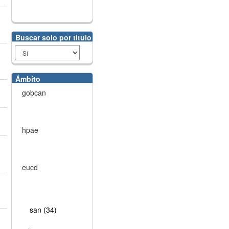
Buscar solo por título
Ámbito
gobcan
hpae
eucd
san (34)