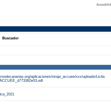
Accesibil
>
Buscador
rnodecanarias.org/aplicaciones/strapi_accuee/xxx/uploads/Licita
_ACCUEE_d773382e03.odt
ica_2021