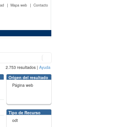
idad
|
Mapa web
|
Contacto
2.753
resultados
|
Ayuda
Origen del resultado
Página web
Tipo de Recurso
odt